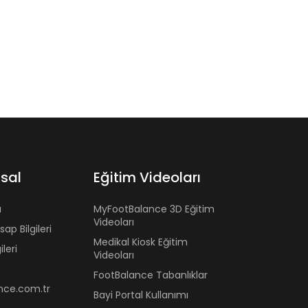
sal
Eğitim Videoları
a
MyFootBalance 3D Eğitim
Videoları
ap Bilgileri
Medikal Kiosk Eğitim
ileri
Videoları
FootBalance Tabanlıklar
nce.com.tr
Bayi Portal Kullanımı