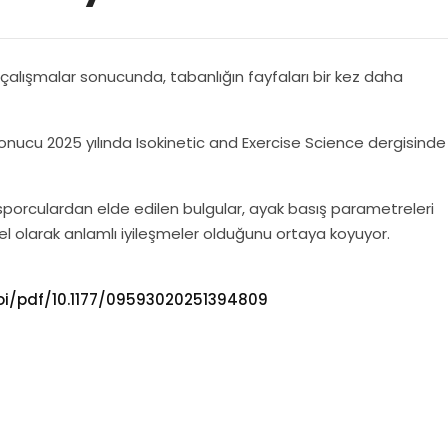
l çalışmalar sonucunda, tabanlığın fayfaları bir kez daha
sonucu 2025 yılında Isokinetic and Exercise Science dergisinde
sporculardan elde edilen bulgular, ayak basış parametreleri
el olarak anlamlı iyileşmeler olduğunu ortaya koyuyor.
oi/pdf/10.1177/09593020251394809