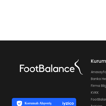
Kurum
Anasayf
Banka Hes
Firma Bilg
PCI-DSS Ödeme Güvenliği
KVKK
7/24 Canlı Destek
FootBala
Korumalı Alışveriş
iyzico Korumalı Alışveriş