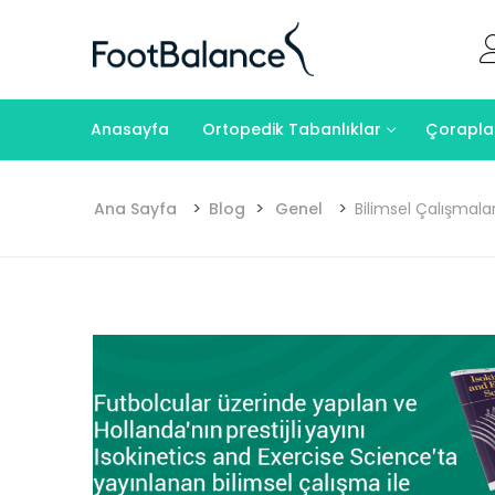
Skip
to
content
Anasayfa
Ortopedik Tabanlıklar
Çoraplar 
>
>
>
Ana Sayfa
Blog
Genel
Bilimsel Çalışmala