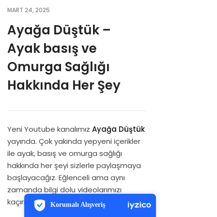
Diyabet Çorabı
MyFootBalance 3D Eğitim Videoları
MART 24, 2025
Seyahat Çorabı
Medikal Kiosk Eğitim Videoları
Ayağa Düştük –
Spor Çorapları
FootBalance Tabanlıklar
Ayak basış ve
Kol, Dirsek, Bilek, Diz Koruyucu
Sık Sorulan Sorular
Omurga Sağlığı
Hakkında Her Şey
Ayak Bilek Desteği ve Kalf Koruyucu
Bayi Portal Kullanımı
Beeasist İle İşinizi Yönetin
Yeni Youtube kanalımız
Ayağa Düştük
yayında. Çok yakında yepyeni içerikler
ile ayak, basış ve omurga sağlığı
hakkında her şeyi sizlerle paylaşmaya
başlayacağız. Eğlenceli ama aynı
PCI-DSS Ödeme Güvenliği
zamanda bilgi dolu videolarımızı
7/24 Canlı Destek
kaçırmayın
Korumalı Alışveriş
iyzico Korumalı Alışveriş