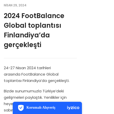
Diyabet Çorabı
MyFootBalance 3D Eğitim Videoları
NISAN 29, 2024
Seyahat Çorabı
Medikal Kiosk Eğitim Videoları
2024 FootBalance
Spor Çorapları
FootBalance Tabanlıklar
Global toplantısı
Kol, Dirsek, Bilek, Diz Koruyucu
Sık Sorulan Sorular
Finlandiya’da
gerçekleşti
Ayak Bilek Desteği ve Kalf Koruyucu
Bayi Portal Kullanımı
Beeasist İle İşinizi Yönetin
24-27 Nisan 2024 tarihleri
arasında FootBalance Global
toplantısı Finlandiya’da gerçekleşti.
Bizde sunumumuzla Türkiye’deki
PCI-DSS Ödeme Güvenliği
gelişmeleri paylaştık. Yenilikler için
7/24 Canlı Destek
heyecanlıyız. Sizlerle paylaşmak için
Korumalı Alışveriş
sabırsızlanıyoruz.
iyzico Korumalı Alışveriş