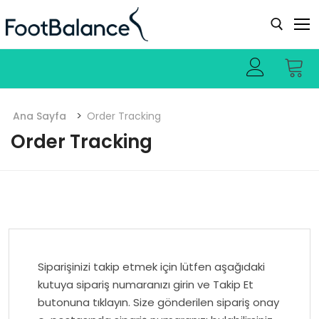
>
Ana Sayfa
Order Tracking
Order Tracking
Anasayfa
Ortopedik Tabanlıklar
Çoraplar & Giyilebilir Destek Ürünleri
%100 Kişiye Özel Medikal Serisi
%100 Kişiye Özel Spor Serisi
Duyurular
Kompresyon Çorapları
%100 Kişiye Özel Deri Ortopedik Serisi
Pazarlama
Bunyon ve Halluks Valgus Çorabı
Siparişinizi takip etmek için lütfen aşağıdaki
kutuya sipariş numaranızı girin ve Takip Et
Çocuklara Özel Medikal Seri
Eğitim Videoları
Plantar Fasiit Çorabı
butonuna tıklayın. Size gönderilen sipariş onay
Kamalar